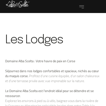
Les Lodges
Domaine Alba Scelta : Votre havre de paix en Corse
Séjournez dans nos lodges confortables et spacieux, nichés au cœur
du maquis corse.
Profitez d'une cuisine équipée, d'un salon chaleureux
et d'une terrasse privée avec vue imprenable sur la nature.
Le Domaine Alba Scelta est l'endroit idéal pour se détendre et se
ressourcer.
Explorez les environs à pied ou à vélo, baignez-vous dans la rivière de
la Gravona ou dégustez les spécialités locales dans notre Table à la