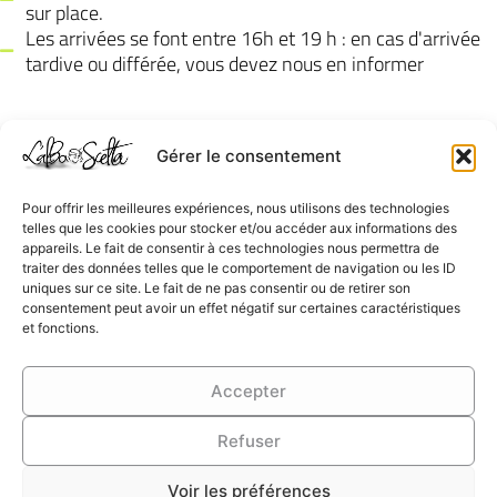
sur place.
Les arrivées se font entre 16h et 19 h : en cas d'arrivée
tardive ou différée, vous devez nous en informer
Gérer le consentement
Pour offrir les meilleures expériences, nous utilisons des technologies
telles que les cookies pour stocker et/ou accéder aux informations des
appareils. Le fait de consentir à ces technologies nous permettra de
Lieu dit
Conditions
traiter des données telles que le comportement de navigation ou les ID
Mundone
générales de
uniques sur ce site. Le fait de ne pas consentir ou de retirer son
consentement peut avoir un effet négatif sur certaines caractéristiques
20133
vente
et fonctions.
UCCIANI
Mentions Légales
06 13 53 06
| RGPD
Accepter
59
Politique de
Refuser
Contact
cookies (UE)
Voir les préférences